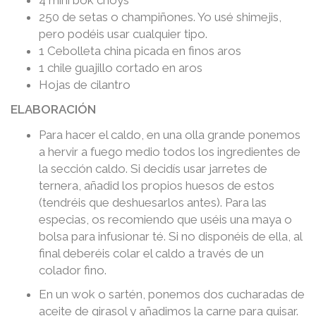
4 mini bok choys
250 de setas o champiñones. Yo usé shimejis,
pero podéis usar cualquier tipo.
1 Cebolleta china picada en finos aros
1 chile guajillo cortado en aros
Hojas de cilantro
ELABORACIÓN
Para hacer el caldo, en una olla grande ponemos
a hervir a fuego medio todos los ingredientes de
la sección caldo. Si decidís usar jarretes de
ternera, añadid los propios huesos de estos
(tendréis que deshuesarlos antes). Para las
especias, os recomiendo que uséis una maya o
bolsa para infusionar té. Si no disponéis de ella, al
final deberéis colar el caldo a través de un
colador fino.
En un wok o sartén, ponemos dos cucharadas de
aceite de girasol y añadimos la carne para guisar.