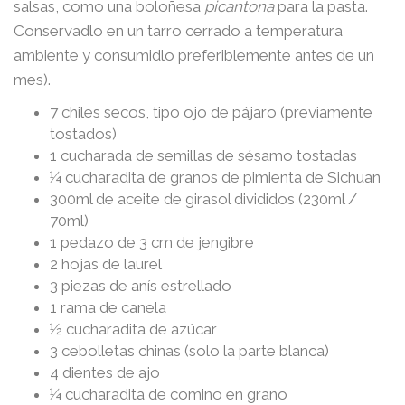
salsas, como una boloñesa
picantona
para la pasta.
Conservadlo en un tarro cerrado a temperatura
ambiente y consumidlo preferiblemente antes de un
mes).
7 chiles secos, tipo ojo de pájaro (previamente
tostados)
1 cucharada de semillas de sésamo tostadas
¼ cucharadita de granos de pimienta de Sichuan
300ml de aceite de girasol divididos (230ml /
70ml)
1 pedazo de 3 cm de jengibre
2 hojas de laurel
3 piezas de anís estrellado
1 rama de canela
½ cucharadita de azúcar
3 cebolletas chinas (solo la parte blanca)
4 dientes de ajo
¼ cucharadita de comino en grano