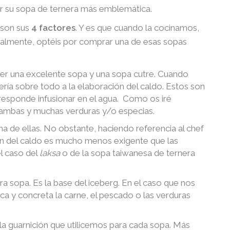
ar su sopa de ternera más emblemática.
 son sus
4 factores
. Y es que cuando la cocinamos,
nalmente, optéis por comprar una de esas sopas
 ser una excelente sopa y una sopa cutre. Cuando
ría sobre todo a la elaboración del caldo. Estos son
esponde infusionar en el agua. Como os iré
 gambas y muchas verduras y/o especias.
na de ellas. No obstante, haciendo referencia al chef
ón del caldo es mucho menos exigente que las
l caso del
laksa
o de la sopa taiwanesa de ternera
a sopa. Es la base del iceberg. En el caso que nos
a y concreta la carne, el pescado o las verduras
e la guarnición que utilicemos para cada sopa. Más