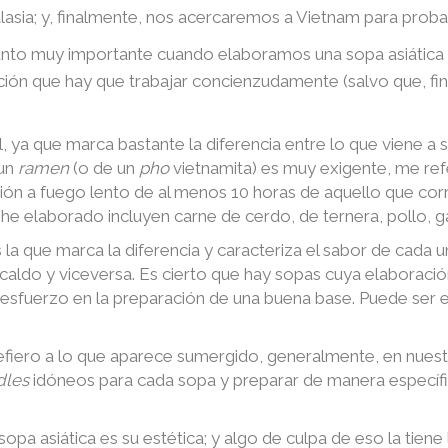
lasia; y, finalmente, nos acercaremos a Vietnam para prob
punto muy importante cuando elaboramos una sopa asiática
ión que hay que trabajar concienzudamente (salvo que, fi
, ya que marca bastante la diferencia entre lo que viene a
 un
ramen
(o de un
pho
vietnamita) es muy exigente, me refe
n a fuego lento de al menos 10 horas de aquello que corr
 he elaborado incluyen carne de cerdo, de ternera, pollo,
la que marca la diferencia y caracteriza el sabor de cada u
caldo y viceversa. Es cierto que hay sopas cuya elaboraci
esfuerzo en la preparación de una buena base. Puede ser e
efiero a lo que aparece sumergido, generalmente, en nuestr
dles
idóneos para cada sopa y preparar de manera específic
sopa asiática es su estética; y algo de culpa de eso la tien